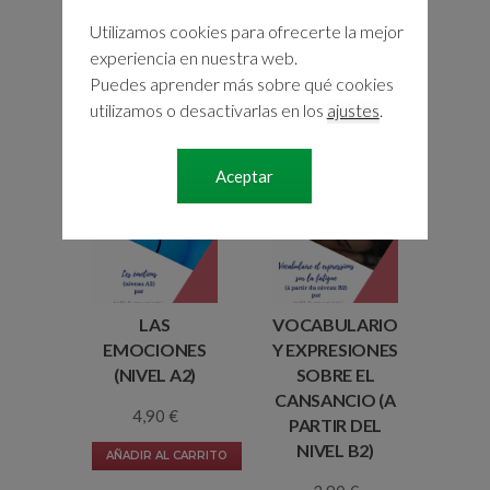
Utilizamos cookies para ofrecerte la mejor
experiencia en nuestra web.
Puedes aprender más sobre qué cookies
utilizamos o desactivarlas en los
ajustes
.
PRODUCTOS RELACIONADOS
Aceptar
LAS
VOCABULARIO
EMOCIONES
Y EXPRESIONES
(NIVEL A2)
SOBRE EL
CANSANCIO (A
4,90
€
PARTIR DEL
NIVEL B2)
AÑADIR AL CARRITO