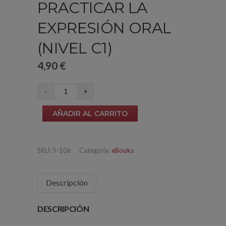
PRACTICAR LA
EXPRESIÓN ORAL
(NIVEL C1)
4,90
€
10
temas
AÑADIR AL CARRITO
para
practicar
la
SKU:
5-106
Categoría:
eBooks
expresión
oral
Descripción
(nivel
C1)
DESCRIPCIÓN
cantidad