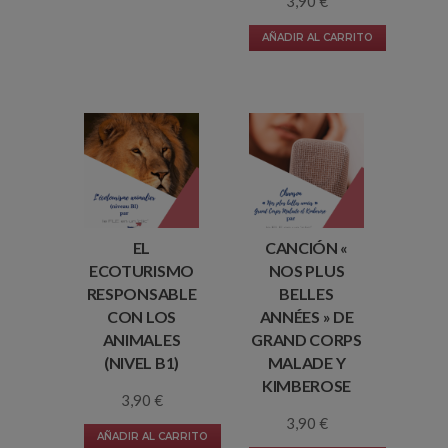
3,90
€
AÑADIR AL CARRITO
EL
CANCIÓN «
ECOTURISMO
NOS PLUS
RESPONSABLE
BELLES
CON LOS
ANNÉES » DE
ANIMALES
GRAND CORPS
(NIVEL B1)
MALADE Y
KIMBEROSE
3,90
€
3,90
€
AÑADIR AL CARRITO