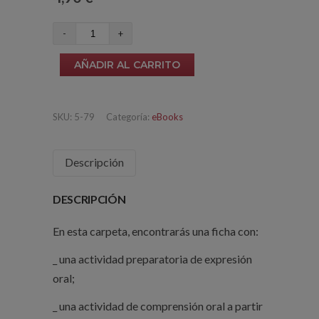
El
color
AÑADIR AL CARRITO
(nivel
B1-
B2)
SKU:
5-79
Categoría:
eBooks
cantidad
Descripción
DESCRIPCIÓN
En esta carpeta, encontrarás una ficha con:
_ una actividad preparatoria de expresión
oral;
_ una actividad de comprensión oral a partir