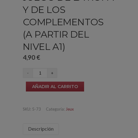
Y DE LOS
COMPLEMENTOS
(A PARTIR DEL
NIVEL A1)
4,90
€
Juego
de
AÑADIR AL CARRITO
la
ropa
y
SKU:
5-73
Categoría:
Jeux
de
los
Descripción
complementos