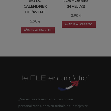
JEU DU
LOS HOBBIES
CALENDRIER
(NIVEL A1)
DE L’AVENT
3,90
€
5,90
€
AÑADIR AL CARRITO
AÑADIR AL CARRITO
¿Necesitas clases de francés online
personalizadas, pero tu trabajo o tus viajes te