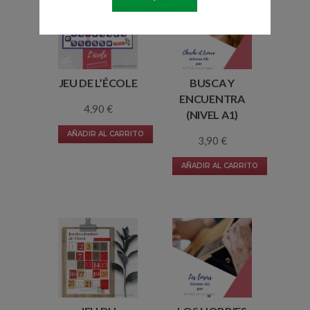
JEU DE L’ÉCOLE
BUSCA Y
ENCUENTRA
4,90
€
(NIVEL A1)
AÑADIR AL CARRITO
3,90
€
AÑADIR AL CARRITO