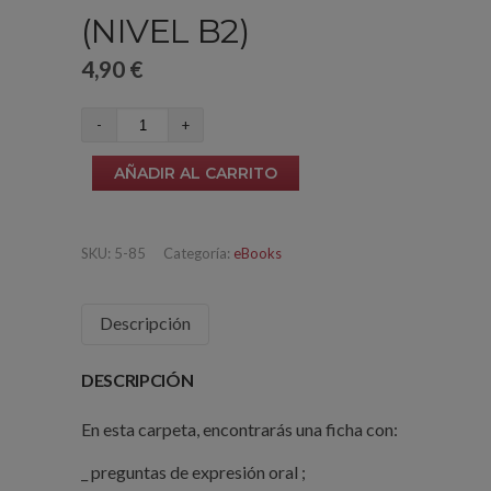
(NIVEL B2)
4,90
€
La
legalización
AÑADIR AL CARRITO
del
cannabis
(nivel
SKU:
5-85
Categoría:
eBooks
B2)
cantidad
Descripción
DESCRIPCIÓN
En esta carpeta, encontrarás una ficha con:
_ preguntas de expresión oral ;