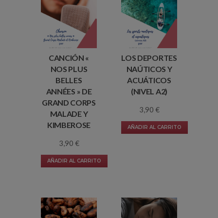
CANCIÓN «
LOS DEPORTES
NOS PLUS
NAÚTICOS Y
BELLES
ACUÁTICOS
ANNÉES » DE
(NIVEL A2)
GRAND CORPS
3,90
€
MALADE Y
KIMBEROSE
AÑADIR AL CARRITO
3,90
€
AÑADIR AL CARRITO