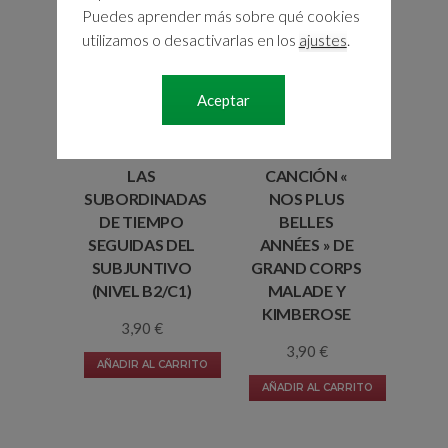
Puedes aprender más sobre qué cookies
utilizamos o desactivarlas en los
ajustes
.
Aceptar
LAS
CANCIÓN «
SUBORDINADAS
NOS PLUS
DE TIEMPO
BELLES
SEGUIDAS DEL
ANNÉES » DE
SUBJUNTIVO
GRAND CORPS
(NIVEL B2/C1)
MALADE Y
KIMBEROSE
3,90
€
3,90
€
AÑADIR AL CARRITO
AÑADIR AL CARRITO