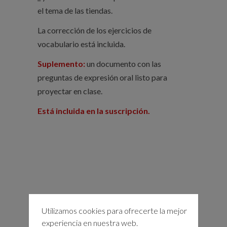
el tema de las tiendas.
La corrección de los ejercicios de
vocabulario está incluida.
Suplemento:
un documento con las
preguntas de expresión oral listo para
proyectar en clase.
Está incluida en la suscripción.
Utilizamos cookies para ofrecerte la mejor
experiencia en nuestra web.
PRODUCTOS RELACIONADOS