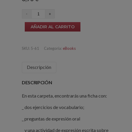
Las
tiendas
AÑADIR AL CARRITO
(nivel
A1-
A2)
SKU:
5-61
Categoría:
eBooks
cantidad
Descripción
DESCRIPCIÓN
En esta carpeta, encontrarás una ficha con:
_ dos ejercicios de vocabulario;
_ preguntas de expresión oral
_ y una actividad de expresión escrita sobre