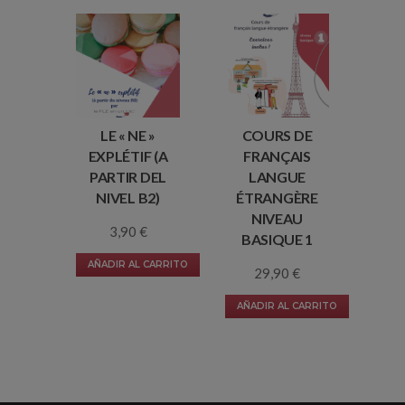
LE « NE »
COURS DE
EXPLÉTIF (A
FRANÇAIS
PARTIR DEL
LANGUE
NIVEL B2)
ÉTRANGÈRE
NIVEAU
3,90
€
BASIQUE 1
AÑADIR AL CARRITO
29,90
€
AÑADIR AL CARRITO