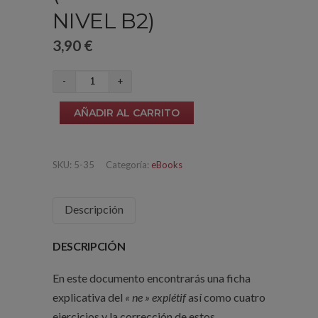
NIVEL B2)
3,90
€
Le
«
AÑADIR AL CARRITO
ne
»
explétif
SKU:
5-35
Categoría:
eBooks
(a
partir
Descripción
del
nivel
DESCRIPCIÓN
B2)
cantidad
En este documento encontrarás una ficha
explicativa del
« ne » explétif
así como cuatro
ejercicios y la corrección de estos.