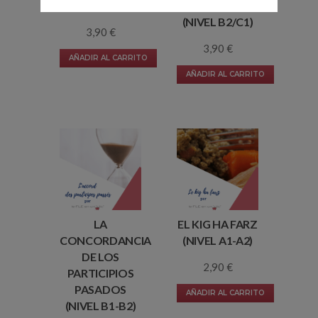
A1)
SUBJUNTIVO
(NIVEL B2/C1)
3,90
€
3,90
€
AÑADIR AL CARRITO
AÑADIR AL CARRITO
LA
EL KIG HA FARZ
CONCORDANCIA
(NIVEL A1-A2)
DE LOS
2,90
€
PARTICIPIOS
PASADOS
AÑADIR AL CARRITO
(NIVEL B1-B2)