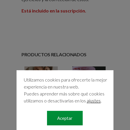
Está incluido en la suscripción.
PRODUCTOS RELACIONADOS
Utilizamos cookies para ofrecerte la mejor
experiencia en nuestra web.
Puedes aprender más sobre qué cookies
utilizamos o desactivarlas en los
ajustes
.
LA FAMILIA Y
LAS
LA
SUBORDINADAS
Aceptar
DESCRIPCIÓN
DE TIEMPO
FÍSICA (NIVEL
SEGUIDAS DEL