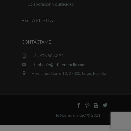
Colaboración y publicidad
VISITA EL BLOG
CONTÁCTAME
+34 676 80 62 72
stephanie@lefleenunclic.com
Hermanos Carro 10, 27003, Lugo, España
le FLE en un 'clic' © 2021 |