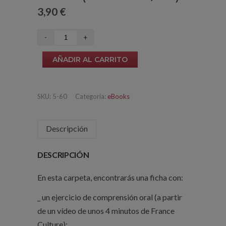
3,90
€
El
desnudo
AÑADIR AL CARRITO
en
el
arte
SKU:
5-60
Categoría:
eBooks
(nivel
B1/B2)
Descripción
cantidad
DESCRIPCIÓN
En esta carpeta, encontrarás una ficha con:
_ un ejercicio de comprensión oral (a partir
de un vídeo de unos 4 minutos de France
Culture);