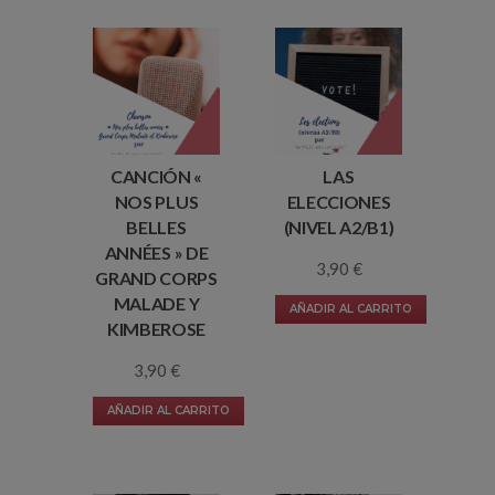
CANCIÓN «
LAS
NOS PLUS
ELECCIONES
BELLES
(NIVEL A2/B1)
ANNÉES » DE
3,90
€
GRAND CORPS
MALADE Y
AÑADIR AL CARRITO
KIMBEROSE
3,90
€
AÑADIR AL CARRITO