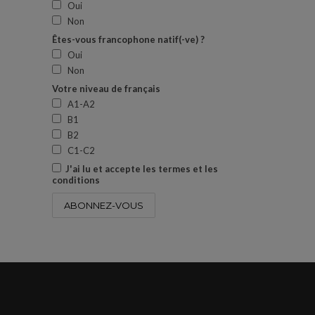
Oui
Non
Êtes-vous francophone natif(-ve) ?
Oui
Non
Votre niveau de français
A1-A2
B1
B2
C1-C2
J'ai lu et accepte les termes et les
conditions