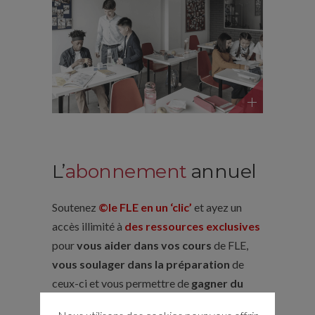
L’
abonnement
annuel
Soutenez
©le FLE en un ‘clic’
et ayez un
accès illimité à
des ressources exclusives
pour
vous aider dans vos cours
de FLE,
vous soulager dans la préparation
de
ceux-ci et vous permettre de
gagner du
temps
si vous êtes enseignant(e).