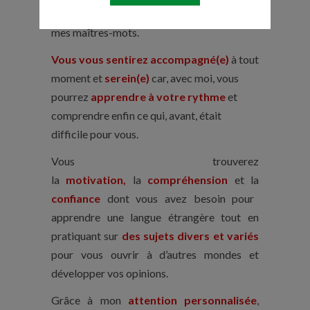
détermination
et la
persévérance
sont
mes maîtres-mots.
Vous vous sentirez
accompagné(e)
à tout
moment et
serein(e)
car, avec moi, vous
pourrez
apprendre à votre rythme
et
comprendre enfin ce qui, avant, était
difficile pour vous.
Vous trouverez
la
motivation,
la
compréhension
et la
confiance
dont vous avez besoin pour
apprendre une langue étrangère tout en
pratiquant sur
des sujets divers et variés
pour vous ouvrir à d’autres mondes et
développer vos opinions.
Grâce à mon
attention personnalisée
,