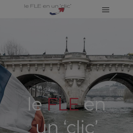
le
FLE
en
un ‘clic’