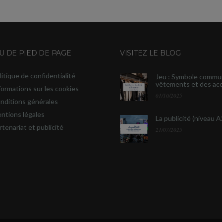
 DE PIED DE PAGE
VISITEZ LE BLOG
litique de confidentialité
Jeu : Symbole commu
vêtements et des ac
formations sur les cookies
01/10/2025
nditions générales
ntions légales
La publicité (niveau A
rtenariat et publicité
21/07/2025