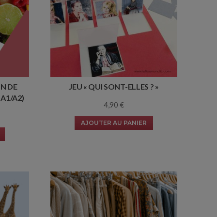
N DE
JEU « QUI SONT-ELLES ? »
A1/A2)
4,90
€
AJOUTER AU PANIER