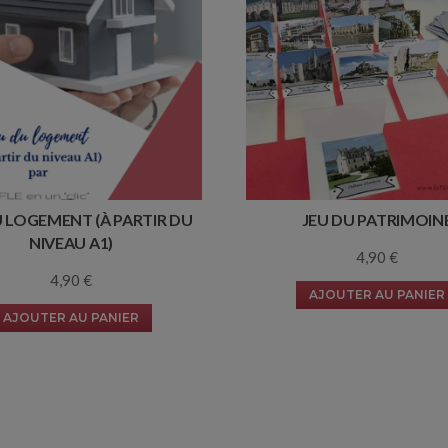
U LOGEMENT (À PARTIR DU
JEU DU PATRIMOIN
NIVEAU A1)
4,90
€
4,90
€
AJOUTER AU PANIER
AJOUTER AU PANIER