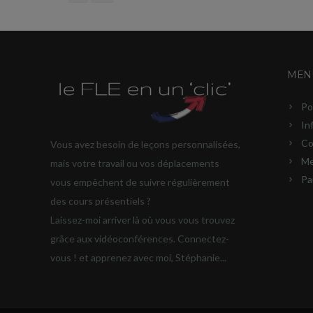
MENU
Po
In
Co
Vous avez besoin de leçons personnalisées,
Me
mais votre travail ou vos déplacements
Pa
vous empêchent de suivre régulièrement
des cours présentiels ?
Laissez-moi arriver là où vous vous trouvez
grâce aux vidéoconférences. Connectez-
vous ! et apprenez avec moi, Stéphanie...