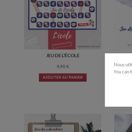
JEU DE L’ÉCOLE
JEU 
Nous util
4,90
€
You can f
AJOUTER AU PANIER