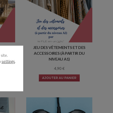
R LES
JEU DES VÊTEMENTS ET DES
ACCESSOIRES (À PARTIR DU
site.
NIVEAU A1)
n
settings
.
4,90
€
AJOUTER AU PANIER