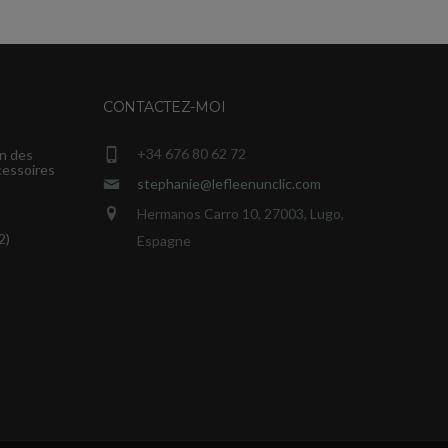
CONTACTEZ-MOI
+34 676 80 62 72
n des
cessoires
stephanie@lefleenunclic.com
Hermanos Carro 10, 27003, Lugo,
2)
Espagne