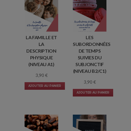
LA FAMILLE ET
LES
LA
SUBORDONNÉES
DESCRIPTION
DE TEMPS
PHYSIQUE
SUIVIES DU
(NIVEAU A1)
SUBJONCTIF
(NIVEAU B2/C1)
3,90
€
3,90
€
AJOUTER AU PANIER
AJOUTER AU PANIER