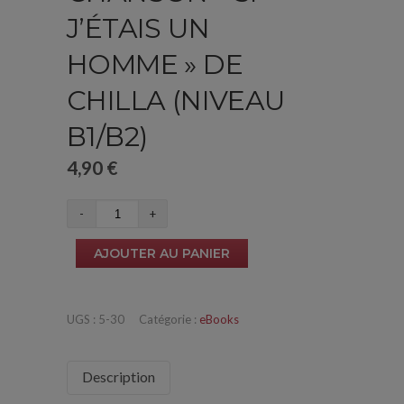
J’ÉTAIS UN
HOMME » DE
CHILLA (NIVEAU
B1/B2)
4,90
€
quantité
de
AJOUTER AU PANIER
Chanson
"Si
j'étais
UGS :
5-30
Catégorie :
eBooks
un
homme"
Description
de