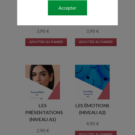
EXPLÉTIF (À
OU « QUOI
Accepter
PARTIR DU
QUE » ?
NIVEAU B2)
(NIVEAU B2/C1)
3,90
€
3,90
€
AJOUTER AU PANIER
AJOUTER AU PANIER
LES
LES ÉMOTIONS
PRÉSENTATIONS
(NIVEAU A2)
(NIVEAU A1)
4,90
€
2,90
€
AJOUTER AU PANIER