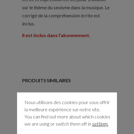
sur le thème du sexisme dans la musique. Le
corrigé de la compréhension écrite est
inclus.
Il est inclus dans l’abonnement.
PRODUITS SIMILAIRES
Nous utilisons des cookies pour vous offrir
la meilleure expérience sur notre site.
You can find out more about which cookies
we are using or switch them off in
settings
.
LE « NE »
« QUOIQUE »