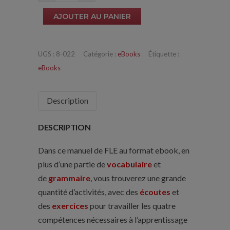
de
AJOUTER AU PANIER
Cours
de
Français
UGS :
8-022
Catégorie :
eBooks
Étiquette :
Langue
eBooks
Étrangère
niveau
Description
basique
2
DESCRIPTION
Dans ce manuel de FLE au format ebook, en
plus d’une partie de
vocabulaire
et
de
grammaire
, vous trouverez une grande
quantité d’activités, avec des
écoutes
et
des
exercices
pour travailler les quatre
compétences nécessaires à l’apprentissage