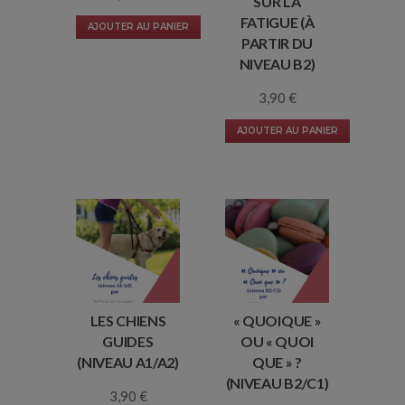
SUR LA
FATIGUE (À
AJOUTER AU PANIER
PARTIR DU
NIVEAU B2)
3,90
€
AJOUTER AU PANIER
LES CHIENS
« QUOIQUE »
GUIDES
OU « QUOI
(NIVEAU A1/A2)
QUE » ?
(NIVEAU B2/C1)
3,90
€