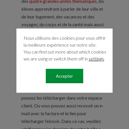
des
quatre grandes unités thématiques
, les
élèves apprendront à parler de leur ville et
de leur logement, des vacances et des
voyages, du corps et de la santé mais aussi
de la technologie et des médias… En
Nous utilisons des cookies pour vous offrir
définitive, à
la meilleure expérience sur notre site.
1º.- faire
leurs premiers pas
dans la langue
You can find out more about which cookies
française et,
we are using or switch them off in
settings
.
2º.- s’ils se le marquent comme objectif,
réussir leur premier examen officiel
Accepter
Attention !
Tous les produits sont
téléchargeables (4 téléchargements). Vous
pouvez les télécharger dans votre espace
client. Ou vous pouvez aussi recevoir un e-
mail avec la facture et le lien pour
télécharger l’ebook. Dans ce cas, veuillez
vérifier tous les dossiers de votre boîte e-