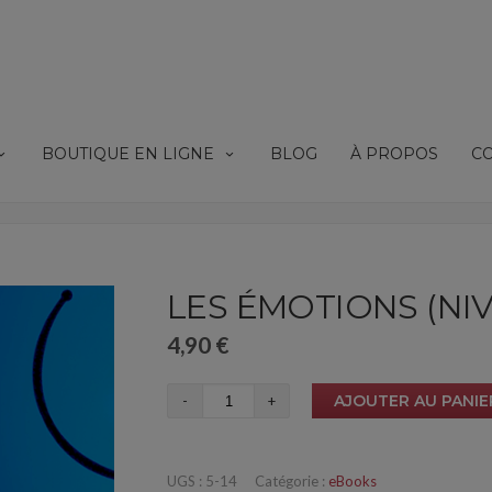
BOUTIQUE EN LIGNE
BLOG
À PROPOS
C
LES ÉMOTIONS (NIV
4,90
€
quantité
AJOUTER AU PANIE
de
Les
UGS :
5-14
Catégorie :
eBooks
émotions