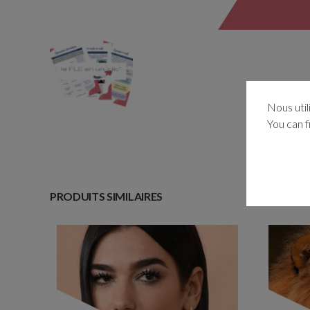
Nous util
You can f
PRODUITS SIMILAIRES