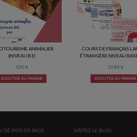
COTOURISME ANIMALIER
COURS DE FRANÇAIS L
(NIVEAU B1)
ÉTRANGÈRE NIVEAU BAS
3,90
€
29,90
€
AJOUTER AU PANIER
AJOUTER AU PANIER
 DE PIED DE PAGE
VISITEZ LE BLOG