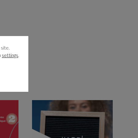
site.
n
settings
.