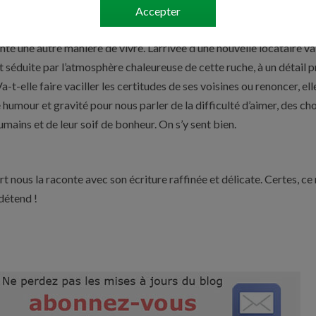
ions Le livre de poche)
Accepter
férents cohabitent dans un immeuble parisien. Elles ne veulent plu
té une autre manière de vivre. L’arrivée d’une nouvelle locataire va
st séduite par l’atmosphère chaleureuse de cette ruche, à un détail p
-t-elle faire vaciller les certitudes de ses voisines ou renoncer, ell
 humour et gravité pour nous parler de la difficulté d’aimer, des ch
humains et de leur soif de bonheur. On s’y sent bien.
t nous la raconte avec son écriture raffinée et délicate. Certes, ce 
détend !