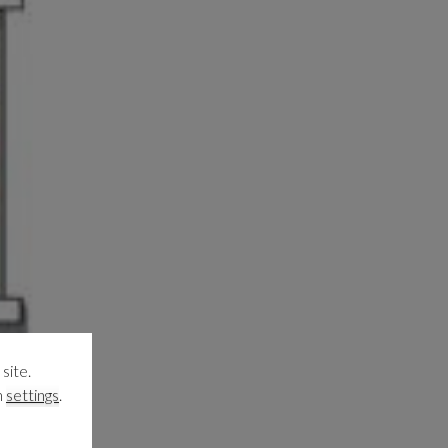
site.
n
settings
.