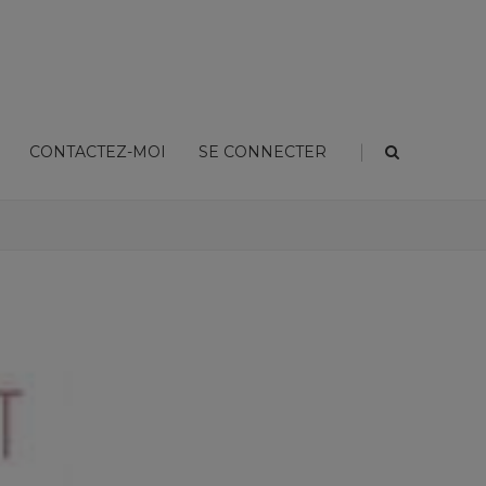
|
CONTACTEZ-MOI
SE CONNECTER
mmeuble des femmes qui ont renoncé aux hommes » de Karine Lambert