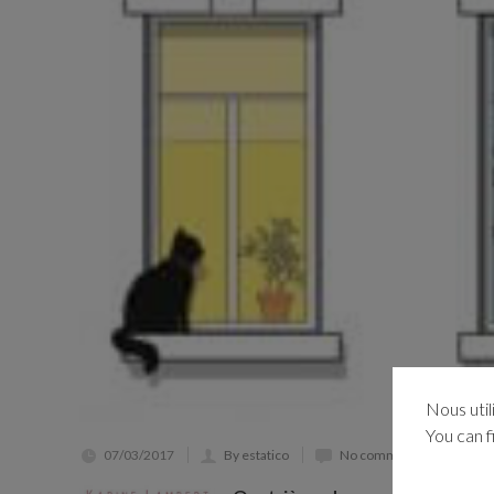
Nous util
You can f
07/03/2017
By estatico
No comments yet