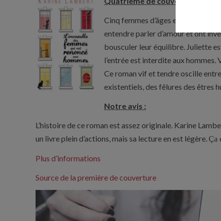
Quatrième de couverture :
(édit
Cinq femmes d’âges et d’univers dif
entendre parler d’amour et ont inven
bousculer leur équilibre. Juliette e
l’entrée est interdite aux hommes. Va
Ce roman vif et tendre oscille entre
existentiels, des fêlures des êtres 
Notre avis :
L’histoire de ce roman est assez originale. Karine Lamber
un livre plein d’actions, mais sa lecture en est légère.
Ça
Plus d’informations
Source de la première de couverture