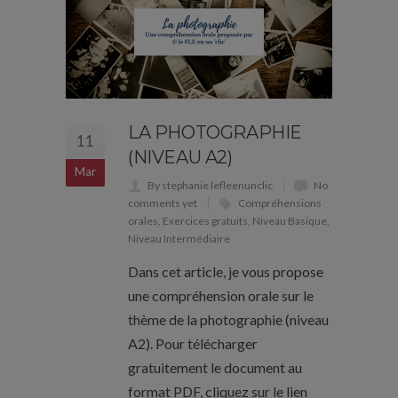
LA PHOTOGRAPHIE
11
(NIVEAU A2)
Mar
By stephanie lefleenunclic
No
comments yet
Compréhensions
orales
,
Exercices gratuits
,
Niveau Basique
,
Niveau Intermédiaire
Dans cet article, je vous propose
une compréhension orale sur le
thème de la photographie (niveau
A2). Pour télécharger
gratuitement le document au
format PDF, cliquez sur le lien