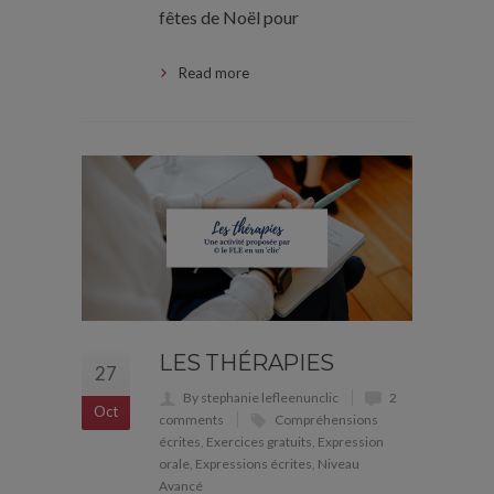
fêtes de Noël pour
Read more
LES THÉRAPIES
27
By stephanie lefleenunclic
2
Oct
comments
Compréhensions
écrites
,
Exercices gratuits
,
Expression
orale
,
Expressions écrites
,
Niveau
Avancé