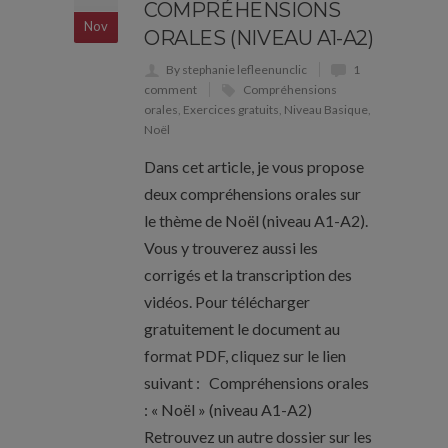
COMPRÉHENSIONS
Nov
ORALES (NIVEAU A1-A2)
By stephanie lefleenunclic
1
comment
Compréhensions
orales
,
Exercices gratuits
,
Niveau Basique
,
Noël
Dans cet article, je vous propose
deux compréhensions orales sur
le thème de Noël (niveau A1-A2).
Vous y trouverez aussi les
corrigés et la transcription des
vidéos. Pour télécharger
gratuitement le document au
format PDF, cliquez sur le lien
suivant : Compréhensions orales
: « Noël » (niveau A1-A2)
Retrouvez un autre dossier sur les