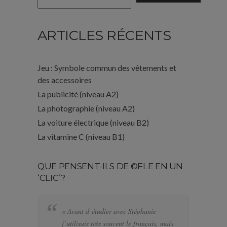
ARTICLES RÉCENTS
Jeu : Symbole commun des vêtements et
des accessoires
La publicité (niveau A2)
La photographie (niveau A2)
La voiture électrique (niveau B2)
La vitamine C (niveau B1)
QUE PENSENT-ILS DE ©FLE EN UN
‘CLIC’?
« Avant d’étudier avec Stéphanie
« 
j’utilisais très souvent le français, mais
bi