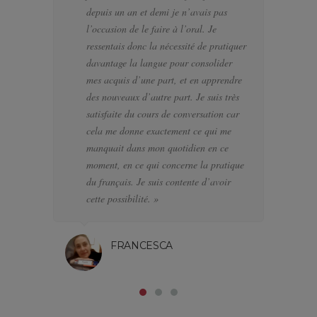
depuis un an et demi je n’avais pas
se
l’occasion de le faire à l’oral. Je
po
ressentais donc la nécessité de pratiquer
te
davantage la langue pour consolider
pa
mes acquis d’une part, et en apprendre
d’
des nouveaux d’autre part. Je suis très
a f
satisfaite du cours de conversation car
el
cela me donne exactement ce qui me
J’
manquait dans mon quotidien en ce
di
moment, en ce qui concerne la pratique
l’
du français. Je suis contente d’avoir
pa
cette possibilité. »
FRANCESCA