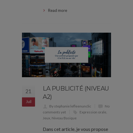
Read more
LA PUBLICITÉ (NIVEAU
21
A2)
Juil
By stephanie lefleenunclic
No
comments yet
Expression orale
,
Jeux
,
Niveau Basique
Dans cet article, je vous propose