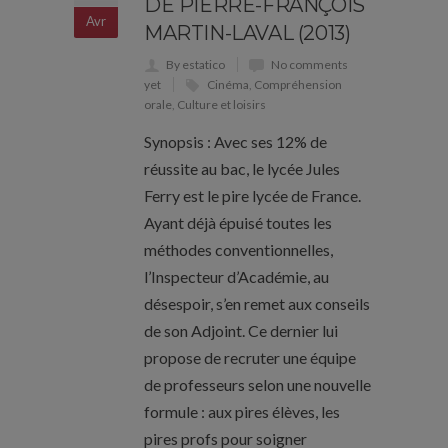
DE PIERRE-FRANÇOIS
Avr
MARTIN-LAVAL (2013)
By estatico
No comments
yet
Cinéma
,
Compréhension
orale
,
Culture et loisirs
Synopsis : Avec ses 12% de
réussite au bac, le lycée Jules
Ferry est le pire lycée de France.
Ayant déjà épuisé toutes les
méthodes conventionnelles,
l’Inspecteur d’Académie, au
désespoir, s’en remet aux conseils
de son Adjoint. Ce dernier lui
propose de recruter une équipe
de professeurs selon une nouvelle
formule : aux pires élèves, les
pires profs pour soigner