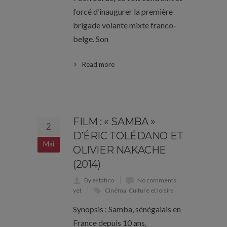
forcé d’inaugurer la première
brigade volante mixte franco-
belge. Son
Read more
FILM : « SAMBA »
2
D’ÉRIC TOLÉDANO ET
Mai
OLIVIER NAKACHE
(2014)
By estatico
No comments
yet
Cinéma
,
Culture et loisirs
Synopsis : Samba, sénégalais en
France depuis 10 ans,