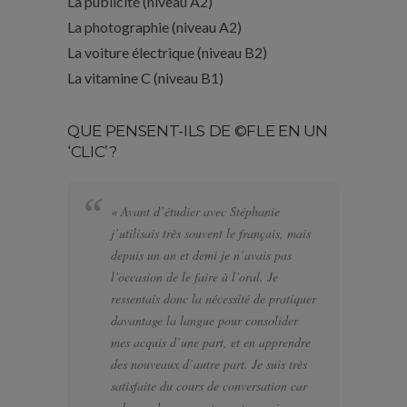
La publicité (niveau A2)
La photographie (niveau A2)
La voiture électrique (niveau B2)
La vitamine C (niveau B1)
QUE PENSENT-ILS DE ©FLE EN UN
‘CLIC’?
« Avant d’étudier avec Stéphanie
« 
j’utilisais très souvent le français, mais
bi
depuis un an et demi je n’avais pas
se
l’occasion de le faire à l’oral. Je
po
ressentais donc la nécessité de pratiquer
te
davantage la langue pour consolider
pa
mes acquis d’une part, et en apprendre
d’
des nouveaux d’autre part. Je suis très
a f
satisfaite du cours de conversation car
el