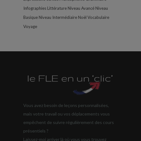
Infographies
Littérature
Niveau Avancé
Niveau
Basique
Niveau Intermédiaire
Noël
Vocabulaire
Voyage
Vous avez besoin de leçons personnalisées,
mais votre travail ou vos déplacements vous
empêchent de suivre régulièrement des cours
présentiels ?
Laissez-moi arriver là où vous vous trouvez