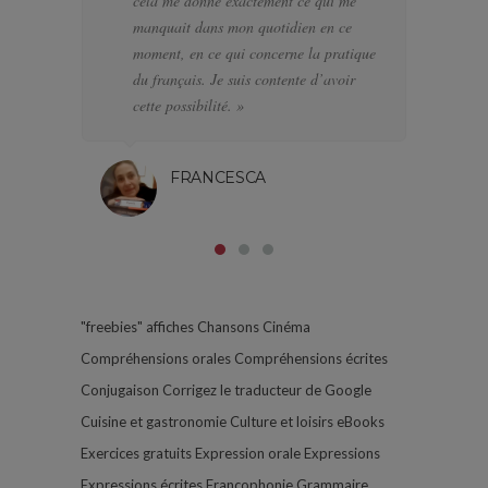
cela me donne exactement ce qui me
J’
manquait dans mon quotidien en ce
di
moment, en ce qui concerne la pratique
l’
du français. Je suis contente d’avoir
pa
cette possibilité. »
FRANCESCA
"freebies"
affiches
Chansons
Cinéma
Compréhensions orales
Compréhensions écrites
Conjugaison
Corrigez le traducteur de Google
Cuisine et gastronomie
Culture et loisirs
eBooks
Exercices gratuits
Expression orale
Expressions
Expressions écrites
Francophonie
Grammaire