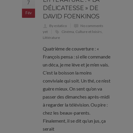
7
DÉLICATESSE » DE
Fév
DAVID FOENKINOS
By estatico
No comments
yet
Cinéma
,
Culture et loisirs
,
Littérature
Quatrième de couverture : «
François pensa : si elle commande
un déca, je me lève et je m’en vais.
C’est la boisson la moins
conviviale qui soit. Un thé, ce n’est
guère mieux. On sent qu’on va
passer des dimanches après-midi
à regarder la télévision. Ou pire :
chez les beaux-parents.
Finalement, il se dit qu’un jus, ça
serait