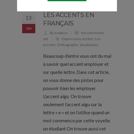
LES ACCENTS EN
13
FRANÇAIS
Jan
By estatico
No comments
yet
Expressions écrites
,
Les
accents
,
Orthographe
,
Vocabulaire
Beaucoup d’entre vous ont du mal
à savoir quel accent employer et
sur quelle lettre. Dans cet article,
on vous donne des pistes pour
pouvoir bien les employer.
L’accent aigu On trouve
seulement l’accent aigu sur la
lettre « e » et on l’utilise quand un
mot commence par cette voyelle.
un étudiant On trouve aussi cet