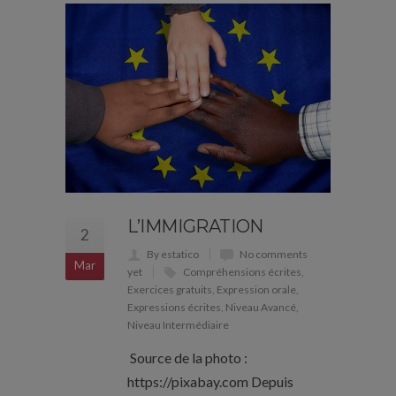
L’IMMIGRATION
2
By estatico
No comments
Mar
yet
Compréhensions écrites
,
Exercices gratuits
,
Expression orale
,
Expressions écrites
,
Niveau Avancé
,
Niveau Intermédiaire
Source de la photo :
https://pixabay.com Depuis