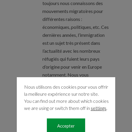
toujours nous connaissons des
mouvements migratoires pour
différentes raisons :
économiques, politiques, etc. Ces
dernières années, l’immigration
est un sujet très présent dans
l’actualité avec les nombreux
réfugiés qui fuient leurs pays
d’origine pour venir en Europe
notamment. Nous vous
proposons un dossier avec trois
Nous utilisons des cookies pour vous offrir
activités sur l’immigration : la
la meilleure expérience sur notre site.
première activité est
You can find out more about which cookies
we are using or switch them off in
settings
.
Read more
Accepter