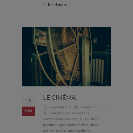
Read more
LE CINÉMA
18
By estatico
2 comments
Mai
Compréhensions écrites
,
Compréhensions orales
,
Exercices
gratuits
,
Expressions écrites
,
Niveau
Avancé
,
Niveau Intermédiaire