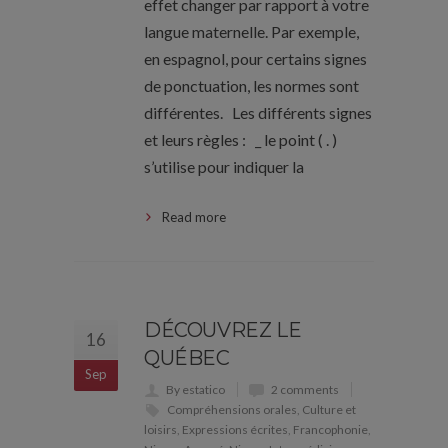
effet changer par rapport à votre
langue maternelle. Par exemple,
en espagnol, pour certains signes
de ponctuation, les normes sont
différentes. Les différents signes
et leurs règles : _ le point ( . )
s’utilise pour indiquer la
Read more
DÉCOUVREZ LE
16
QUÉBEC
Sep
By estatico
2 comments
Compréhensions orales
,
Culture et
loisirs
,
Expressions écrites
,
Francophonie
,