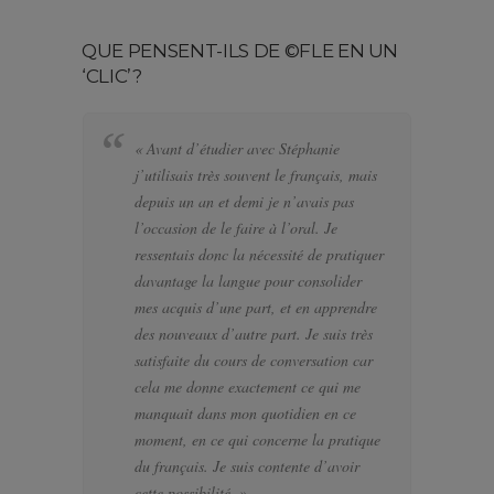
QUE PENSENT-ILS DE ©FLE EN UN
‘CLIC’?
« Avant d’étudier avec Stéphanie
« 
j’utilisais très souvent le français, mais
bi
depuis un an et demi je n’avais pas
se
l’occasion de le faire à l’oral. Je
po
ressentais donc la nécessité de pratiquer
te
davantage la langue pour consolider
pa
mes acquis d’une part, et en apprendre
d’
des nouveaux d’autre part. Je suis très
a f
satisfaite du cours de conversation car
el
cela me donne exactement ce qui me
J’
manquait dans mon quotidien en ce
di
moment, en ce qui concerne la pratique
l’
du français. Je suis contente d’avoir
pa
cette possibilité. »