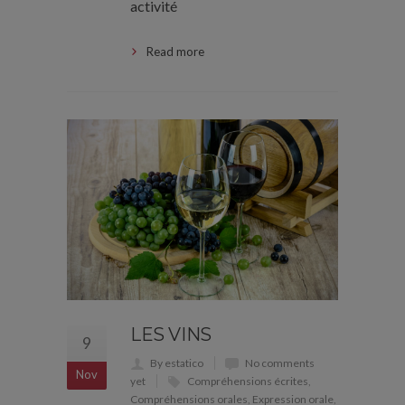
activité
Read more
LES VINS
9
By estatico
No comments
Nov
yet
Compréhensions écrites
,
Compréhensions orales
,
Expression orale
,