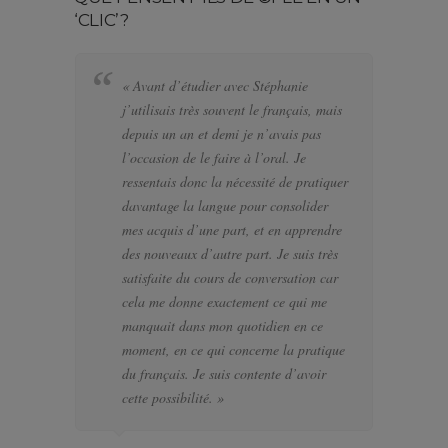
‘CLIC’?
« Avant d’étudier avec Stéphanie
« 
j’utilisais très souvent le français, mais
bi
depuis un an et demi je n’avais pas
se
l’occasion de le faire à l’oral. Je
po
ressentais donc la nécessité de pratiquer
te
davantage la langue pour consolider
pa
mes acquis d’une part, et en apprendre
d’
des nouveaux d’autre part. Je suis très
a f
satisfaite du cours de conversation car
el
cela me donne exactement ce qui me
J’
manquait dans mon quotidien en ce
di
moment, en ce qui concerne la pratique
l’
du français. Je suis contente d’avoir
pa
cette possibilité. »