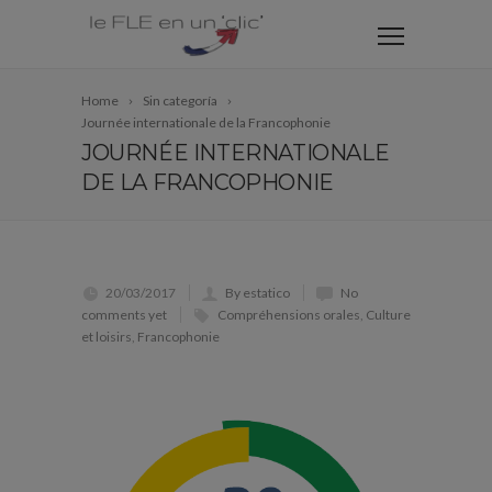
Home
Sin categoría
Journée internationale de la Francophonie
JOURNÉE INTERNATIONALE
DE LA FRANCOPHONIE
20/03/2017
By estatico
No
comments yet
Compréhensions orales
,
Culture
et loisirs
,
Francophonie