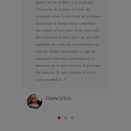
depuis un an et demi je n’avais pas
se
l’occasion de le faire à l’oral. Je
po
ressentais donc la nécessité de pratiquer
te
davantage la langue pour consolider
pa
mes acquis d’une part, et en apprendre
d’
des nouveaux d’autre part. Je suis très
a f
satisfaite du cours de conversation car
el
cela me donne exactement ce qui me
J’
manquait dans mon quotidien en ce
di
moment, en ce qui concerne la pratique
l’
du français. Je suis contente d’avoir
pa
cette possibilité. »
FRANCESCA