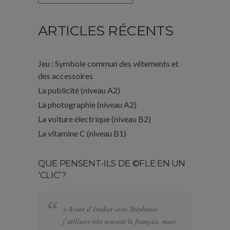
ARTICLES RÉCENTS
Jeu : Symbole commun des vêtements et
des accessoires
La publicité (niveau A2)
La photographie (niveau A2)
La voiture électrique (niveau B2)
La vitamine C (niveau B1)
QUE PENSENT-ILS DE ©FLE EN UN
‘CLIC’?
« Avant d’étudier avec Stéphanie
« 
j’utilisais très souvent le français, mais
bi