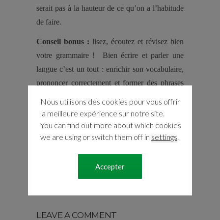
serait pas à la hauteur de ce qu’on a l’habitude
de faire.
Conseil bonus :
lisez, écoutez et révisez bien
votre grammaire ! Bien écrire et parler une
langue c’est un tout : enrichir son vocabulaire,
prononcer correctement et former des phrases
cohérentes sont des points importants pour
Nous utilisons des cookies pour vous offrir
réussir.
la meilleure expérience sur notre site.
You can find out more about which cookies
we are using or switch them off in
settings
.
Accepter
LEAVE A COMMENT