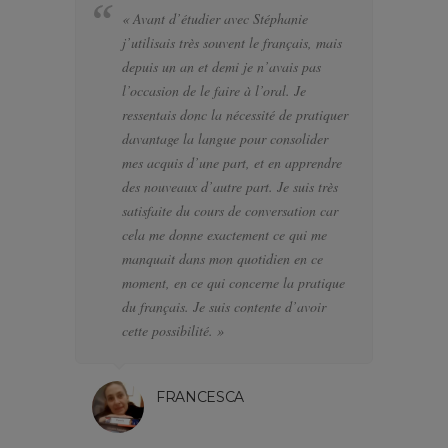
« Avant d’étudier avec Stéphanie
« 
j’utilisais très souvent le français, mais
bi
depuis un an et demi je n’avais pas
se
l’occasion de le faire à l’oral. Je
po
ressentais donc la nécessité de pratiquer
te
davantage la langue pour consolider
pa
mes acquis d’une part, et en apprendre
d’
des nouveaux d’autre part. Je suis très
a f
satisfaite du cours de conversation car
el
cela me donne exactement ce qui me
J’
manquait dans mon quotidien en ce
di
moment, en ce qui concerne la pratique
l’
du français. Je suis contente d’avoir
pa
cette possibilité. »
FRANCESCA