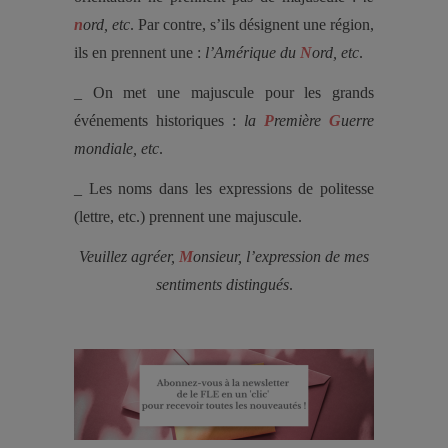
n
ord, etc
. Par contre, s’ils désignent une région,
ils en prennent une :
l’Amérique du
N
ord, etc
.
_ On met une majuscule pour les grands
événements historiques :
la
P
remière
G
uerre
mondiale, etc
.
_ Les noms dans les expressions de politesse
(lettre, etc.) prennent une majuscule.
Veuillez agréer,
M
onsieur, l’expression de mes
sentiments distingués
.