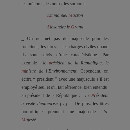
les prénoms, les noms, les surnoms.
E
mmanuel
M
acron
A
lexandre le
G
rand
_ On ne met pas de majuscule pour les
fonctions, les titres et les charges civiles quand
ils sont suivis d’une caractéristique. Par
exemple :
le
p
résident de la République, le
m
inistre de l’Environnement.
Cependant, on
écrira “ président ” avec une majuscule s’il est
employé seul et s’il fait référence, bien entendu,
au président de la République : “
Le
P
résident
a visité l’entreprise […]
”.
De plus, les titres
honorifiques prennent une majuscule :
Sa
M
ajesté
.