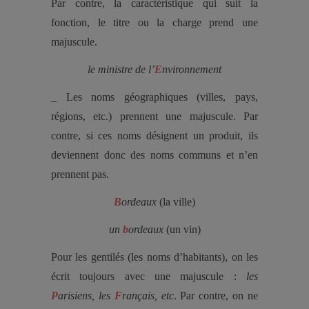
Par contre, la caractéristique qui suit la
fonction, le titre ou la charge prend une
majuscule.
le ministre de l’
E
nvironnement
_ Les noms géographiques (villes, pays,
régions, etc.) prennent une majuscule. Par
contre, si ces noms désignent un produit, ils
deviennent donc des noms communs et n’en
prennent pas.
B
ordeaux
(la ville)
un
b
ordeaux
(un vin)
Pour les gentilés (les noms d’habitants), on les
écrit toujours avec une majuscule :
les
P
arisiens, les
F
rançais, etc
. Par contre, on ne