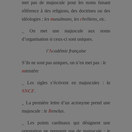
met pas de majuscule pour les noms faisant
référence à des religions, des doctrines ou des
idéologies :
les
m
usulmans, les
c
hrétiens, etc
.
_ On met une majuscule aux noms
d’organisation si ceux-ci sont uniques.
l’
A
cadémie française
S’ils ne sont pas uniques, on n’en met pas :
le
m
inistère
_ Les sigles s’écrivent en majuscules :
la
SNCF
.
_ La première lettre d’un acronyme prend une
majuscule :
le
B
enelux
.
_ Les points cardinaux qui désignent une
orientation ne prennent pas de majuscule :
le