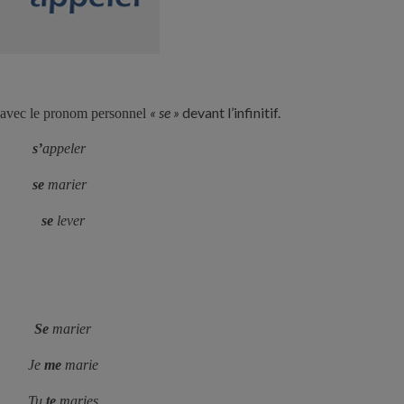
« se »
devant l’infinitif.
t avec le pronom personnel
s’
appeler
se
marier
se
lever
Se
marier
Je
me
marie
Tu
te
maries