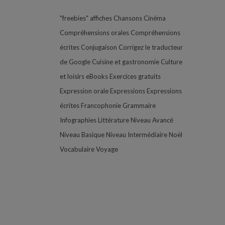
"freebies"
affiches
Chansons
Cinéma
Compréhensions orales
Compréhensions
écrites
Conjugaison
Corrigez le traducteur
de Google
Cuisine et gastronomie
Culture
et loisirs
eBooks
Exercices gratuits
Expression orale
Expressions
Expressions
écrites
Francophonie
Grammaire
Infographies
Littérature
Niveau Avancé
Niveau Basique
Niveau Intermédiaire
Noël
Vocabulaire
Voyage