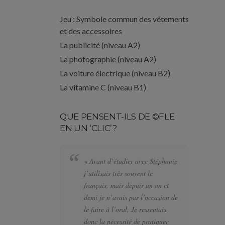
Jeu : Symbole commun des vêtements
et des accessoires
La publicité (niveau A2)
La photographie (niveau A2)
La voiture électrique (niveau B2)
La vitamine C (niveau B1)
QUE PENSENT-ILS DE ©FLE
EN UN ‘CLIC’?
« Avant d’étudier avec Stéphanie
« 
j’utilisais très souvent le
al
français, mais depuis un an et
pl
demi je n’avais pas l’occasion de
le
le faire à l’oral. Je ressentais
de
donc la nécessité de pratiquer
te