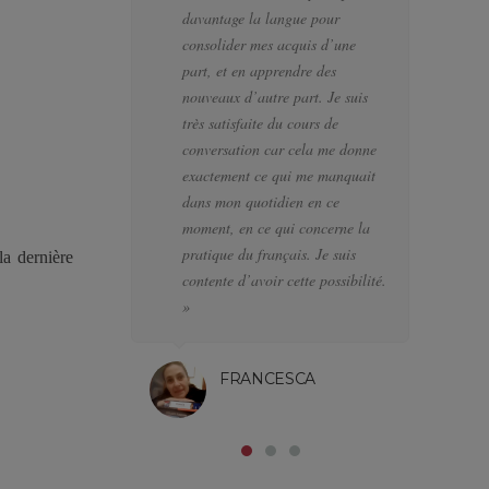
davantage la langue pour
pr
consolider mes acquis d’une
à 
part, et en apprendre des
pr
nouveaux d’autre part. Je suis
lo
très satisfaite du cours de
el
conversation car cela me donne
pe
exactement ce qui me manquait
la
dans mon quotidien en ce
na
moment, en ce qui concerne la
l’
pratique du français. Je suis
pa
a dernière
contente d’avoir cette possibilité.
at
»
FRANCESCA