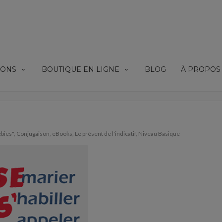
IONS
BOUTIQUE EN LIGNE
BLOG
À PROPOS
NT DE L’INDICATIF
Home
ebies"
,
Conjugaison
,
eBooks
,
Le présent de l'indicatif
,
Niveau Basique