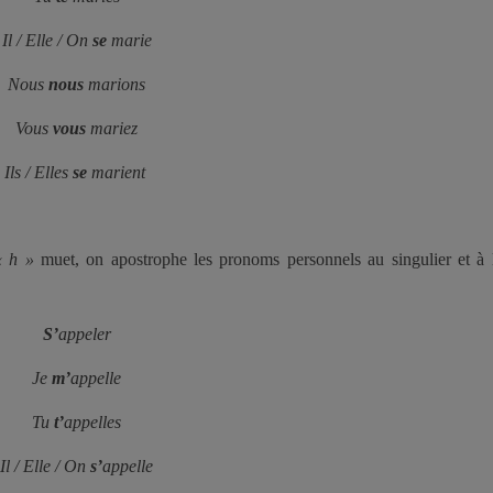
Il / Elle / On
se
marie
Nous
nous
marions
Vous
vous
mariez
Ils / Elles
se
marient
« h »
muet, on apostrophe les pronoms personnels au singulier et à l
S’
appeler
Je
m’
appelle
Tu
t’
appelles
Il / Elle / On
s’
appelle