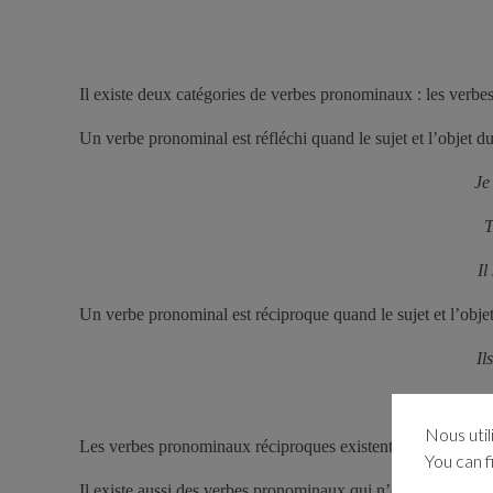
Il existe deux catégories de verbes pronominaux : les verb
Un verbe pronominal est réfléchi quand le sujet et l’objet d
Je
T
Il
Un verbe pronominal est réciproque quand le sujet et l’objet 
Il
Vous 
Nous util
Les verbes pronominaux réciproques existent principalement
You can f
Il existe aussi des verbes pronominaux qui n’ont pas de val