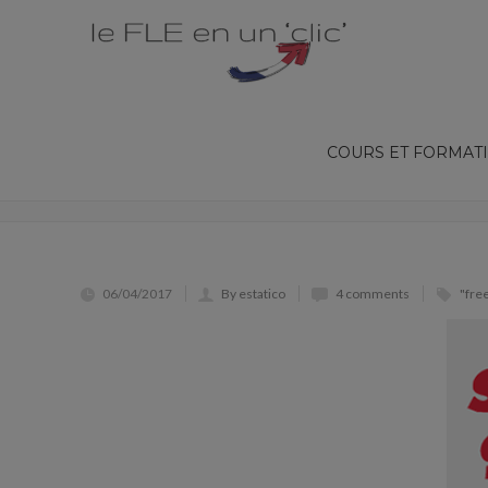
COURS ET FORMAT
LES VERBES PRONOMINAUX AU PRÉSE
06/04/2017
By estatico
4 comments
"fre