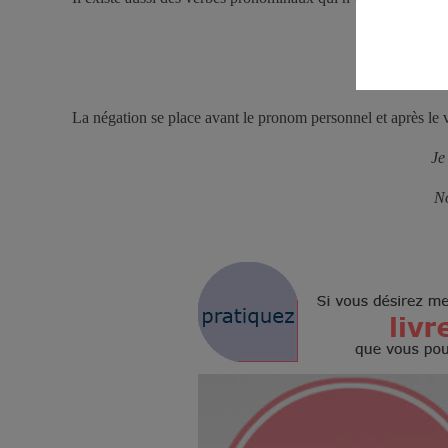
La négation se place avant le pronom personnel et après le
J
N