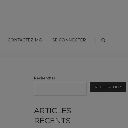
|
CONTACTEZ-MOI
SE CONNECTER
Sin categoría
Les verbes pronominaux au présent de l’indicatif
Rechercher
RECHERCHER
ARTICLES
RÉCENTS