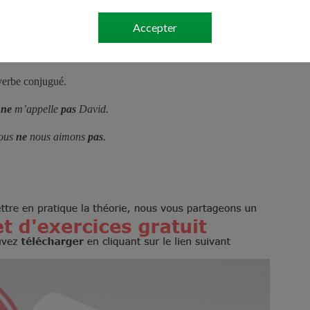
s’occuper de
Accepter
s’intéresser à etc.
 verbe conjugué.
e
ne
m’appelle
pas
David.
ous
ne
nous aimons
pas
.