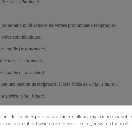
Ils / Elles
s’
habillent
es pronominaux réfléchis et les verbes pronominaux réciproques.
u verbe sont identiques.
 m’habille (= moi-même)
u te laves (= toi-même)
 se couche (= lui-même)
ont une relation de réciprocité. Il crée l’idée de
« l’un, l’autre »
.
s se parlent (l’un, l’autre)
vous séparez (l’un, l’autre)
isons des cookies pour vous offrir la meilleure expérience sur notre 
 au pluriel.
ind out more about which cookies we are using or switch them off i
eur logique.