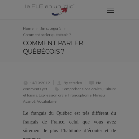
Home
Sin categoría
Comment parler québécois ?
COMMENT PARLER
QUÉBÉCOIS ?
14/10/2019
By estatico
No
comments yet
Compréhensions orales
,
Culture
et loisirs
,
Expression orale
,
Francophonie
,
Niveau
Avancé
,
Vocabulaire
Le français du Québec est très différent du
français de France, celui que vous avez
sûrement le plus l’habitude d’écouter et de