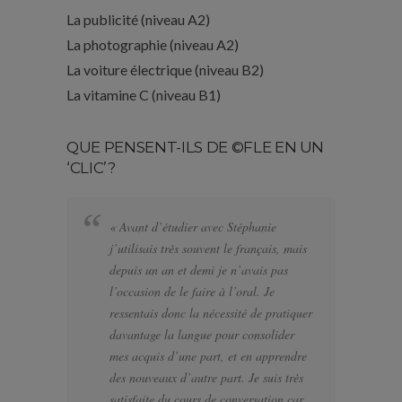
La publicité (niveau A2)
La photographie (niveau A2)
La voiture électrique (niveau B2)
La vitamine C (niveau B1)
QUE PENSENT-ILS DE ©FLE EN UN
‘CLIC’?
« Avant d’étudier avec Stéphanie
« 
j’utilisais très souvent le français, mais
bi
depuis un an et demi je n’avais pas
se
l’occasion de le faire à l’oral. Je
po
ressentais donc la nécessité de pratiquer
te
davantage la langue pour consolider
pa
mes acquis d’une part, et en apprendre
d’
des nouveaux d’autre part. Je suis très
a f
satisfaite du cours de conversation car
el