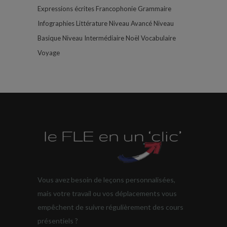
Expressions écrites
Francophonie
Grammaire
Infographies
Littérature
Niveau Avancé
Niveau
Basique
Niveau Intermédiaire
Noël
Vocabulaire
Voyage
Vous avez besoin de leçons personnalisées,
mais votre travail ou vos déplacements vous
empêchent de suivre régulièrement des cours
présentiels ?