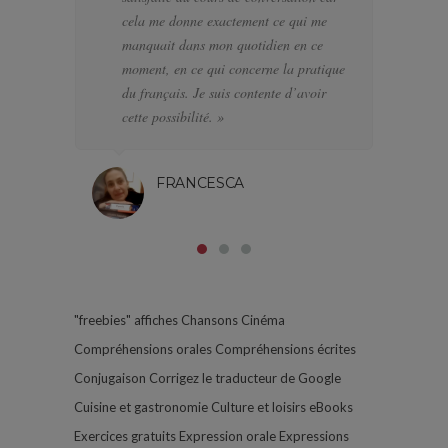
cela me donne exactement ce qui me
J’
manquait dans mon quotidien en ce
di
moment, en ce qui concerne la pratique
l’
du français. Je suis contente d’avoir
pa
cette possibilité. »
FRANCESCA
"freebies"
affiches
Chansons
Cinéma
Compréhensions orales
Compréhensions écrites
Conjugaison
Corrigez le traducteur de Google
Cuisine et gastronomie
Culture et loisirs
eBooks
Exercices gratuits
Expression orale
Expressions