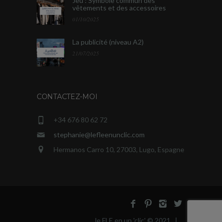
Jeu : Symbole commun des
vêtements et des accessoires
01/10/2025
La publicité (niveau A2)
21/07/2025
CONTACTEZ-MOI
+34 676 80 62 72
stephanie@lefleenunclic.com
Hermanos Carro 10, 27003, Lugo, Espagne
le FLE en un 'clic' © 2021 |