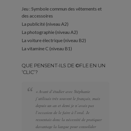
Jeu : Symbole commun des vêtements et
des accessoires
La publicité (niveau A2)
La photographie (niveau A2)
La voiture électrique (niveau B2)
La vitamine C (niveau B1)
QUE PENSENT-ILS DE ©FLE EN UN
‘CLIC’?
« Avant d’étudier avec Stéphanie
« 
j’utilisais très souvent le français, mais
bi
depuis un an et demi je n’avais pas
se
l’occasion de le faire à l’oral. Je
po
ressentais donc la nécessité de pratiquer
te
davantage la langue pour consolider
pa