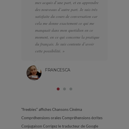
mes acquis d’une part, et en apprendre
d’
des nouveaux d’autre part. Je suis très
a f
satisfaite du cours de conversation car
el
cela me donne exactement ce qui me
J’
manquait dans mon quotidien en ce
di
moment, en ce qui concerne la pratique
l’
du français. Je suis contente d’avoir
pa
cette possibilité. »
FRANCESCA
"freebies"
affiches
Chansons
Cinéma
Compréhensions orales
Compréhensions écrites
Conjugaison
Corrigez le traducteur de Google