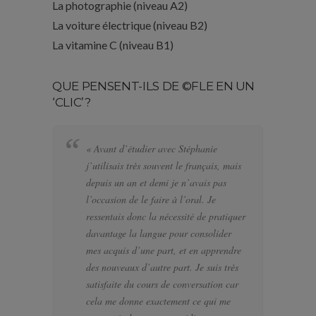
La photographie (niveau A2)
La voiture électrique (niveau B2)
La vitamine C (niveau B1)
QUE PENSENT-ILS DE ©FLE EN UN
‘CLIC’?
« Avant d’étudier avec Stéphanie
« 
j’utilisais très souvent le français, mais
bi
depuis un an et demi je n’avais pas
se
l’occasion de le faire à l’oral. Je
po
ressentais donc la nécessité de pratiquer
te
davantage la langue pour consolider
pa
mes acquis d’une part, et en apprendre
d’
des nouveaux d’autre part. Je suis très
a f
satisfaite du cours de conversation car
el
cela me donne exactement ce qui me
J’