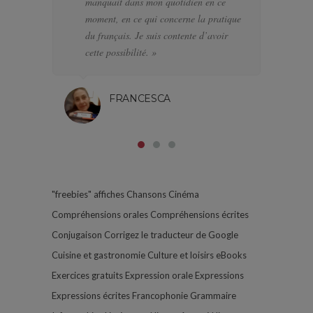
manquait dans mon quotidien en ce
di
moment, en ce qui concerne la pratique
l’
du français. Je suis contente d’avoir
pa
cette possibilité. »
FRANCESCA
"freebies"
affiches
Chansons
Cinéma
Compréhensions orales
Compréhensions écrites
Conjugaison
Corrigez le traducteur de Google
Cuisine et gastronomie
Culture et loisirs
eBooks
Exercices gratuits
Expression orale
Expressions
Expressions écrites
Francophonie
Grammaire