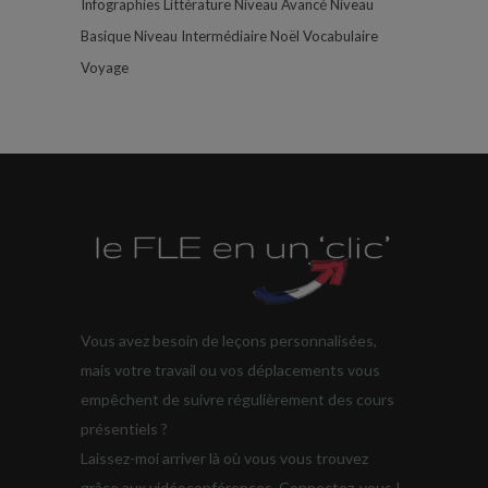
Infographies
Littérature
Niveau Avancé
Niveau
Basique
Niveau Intermédiaire
Noël
Vocabulaire
Voyage
Vous avez besoin de leçons personnalisées,
mais votre travail ou vos déplacements vous
empêchent de suivre régulièrement des cours
présentiels ?
Laissez-moi arriver là où vous vous trouvez
grâce aux vidéoconférences. Connectez-vous !