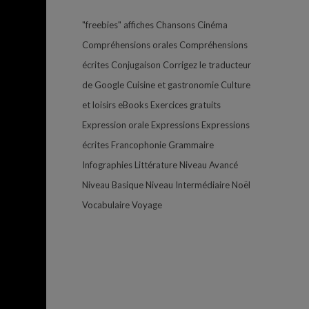
"freebies"
affiches
Chansons
Cinéma
Compréhensions orales
Compréhensions
écrites
Conjugaison
Corrigez le traducteur
de Google
Cuisine et gastronomie
Culture
et loisirs
eBooks
Exercices gratuits
Expression orale
Expressions
Expressions
écrites
Francophonie
Grammaire
Infographies
Littérature
Niveau Avancé
Niveau Basique
Niveau Intermédiaire
Noël
Vocabulaire
Voyage