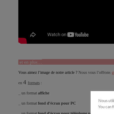
et en plus…
g
Vous aimez l’image de notre article ?
Nous vous l’offrons
4
en
formats
:
_ un format
affiche
Nous util
_ un format
fond d’écran pour PC
You can f
_ un format
fond d’écran pour téléphone portable