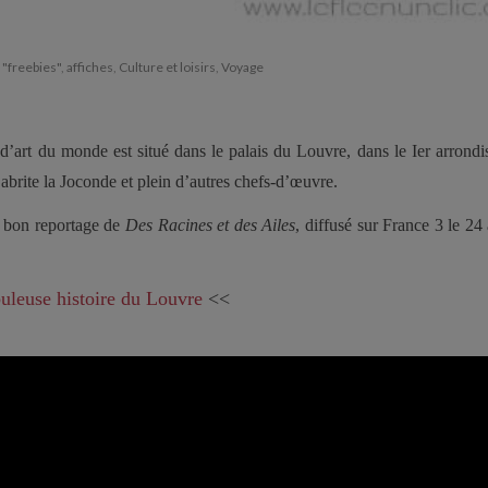
"freebies"
,
affiches
,
Culture et loisirs
,
Voyage
’art du monde est situé dans le palais du Louvre, dans le I
er
arrondi
abrite la Joconde et plein d’autres chefs-d’œuvre.
ès bon reportage de
Des Racines et des Ailes
, diffusé sur France 3 le 24
uleuse histoire du Louvre
<<