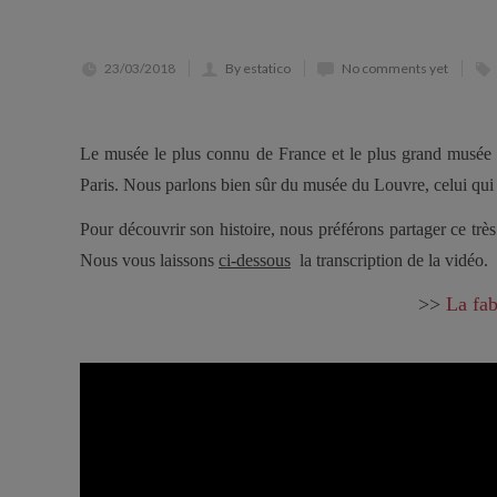
23/03/2018
By estatico
No comments yet
Le musée le plus connu de France et le plus grand musée d
Paris. Nous parlons bien sûr du musée du Louvre, celui qui 
Pour découvrir son histoire, nous préférons partager ce tr
Nous vous laissons
ci-dessous
la transcription de la vidéo.
>>
La fab