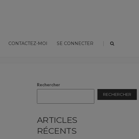
|
CONTACTEZ-MOI
SE CONNECTER
Home
Sin categoría
La fabuleuse histoire du Louvre
Rechercher
RECHERCHER
ARTICLES
RÉCENTS