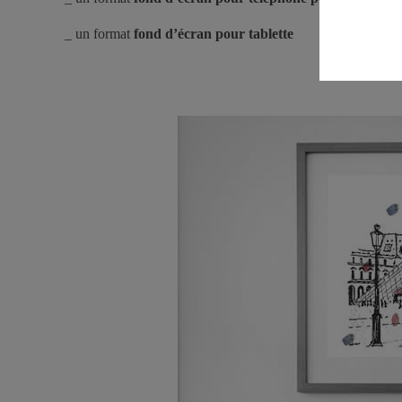
_ un format
fond d’écran pour tablette