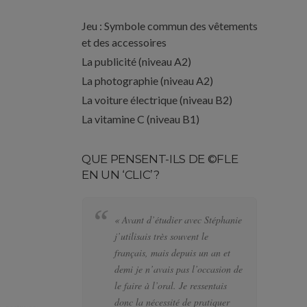
Jeu : Symbole commun des vêtements
et des accessoires
La publicité (niveau A2)
La photographie (niveau A2)
La voiture électrique (niveau B2)
La vitamine C (niveau B1)
QUE PENSENT-ILS DE ©FLE
EN UN ‘CLIC’?
« Avant d’étudier avec Stéphanie
« 
j’utilisais très souvent le
al
français, mais depuis un an et
pl
demi je n’avais pas l’occasion de
le
le faire à l’oral. Je ressentais
de
donc la nécessité de pratiquer
te