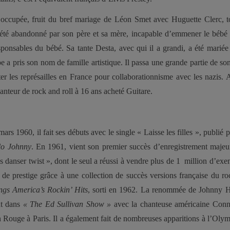
 occupée, fruit du bref mariage de Léon Smet avec Huguette Clerc, 
a été abandonné par son père et sa mère, incapable d’emmener le bébé s
sponsables du bébé. Sa tante Desta, avec qui il a grandi, a été mariée
e a pris son nom de famille artistique. Il passa une grande partie de so
er les représailles en France pour collaborationnisme avec les nazis. 
hanteur de rock and roll
à 16 ans acheté
Guitare.
 mars 1960, il fait ses débuts avec le single « Laisse les filles », publié
lo Johnny
. En 1961, vient son premier succès d’enregistrement maje
s danser twist », dont le seul a réussi à vendre plus de 1 million d’exem
 de prestige grâce à une collection de succès versions française du ro
ngs America’s Rockin’ Hits
, sorti en 1962. La renommée de Johnny H
ant dans
« The Ed Sullivan Show »
avec la chanteuse américaine Conn
Rouge à Paris. Il a également fait de nombreuses apparitions à l’Olym