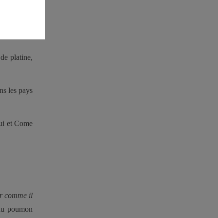
 ton Lit et
n 1969, ses
de platine,
ns les pays
lui et Come
ir comme il
 du poumon