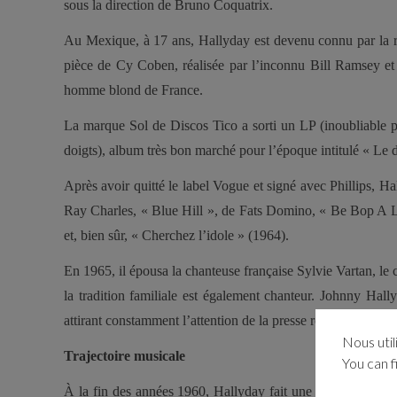
sous la direction de Bruno Coquatrix.
Au Mexique, à 17 ans, Hallyday est devenu connu par la r
pièce de Cy Coben, réalisée par l’inconnu Bill Ramsey et 
homme blond de France.
La marque Sol de Discos Tico a sorti un LP (inoubliable p
doigts), album très bon marché pour l’époque intitulé « Le
Après avoir quitté le label Vogue et signé avec Phillips, H
Ray Charles, « Blue Hill », de Fats Domino, « Be Bop A L
et, bien sûr, « Cherchez l’idole » (1964).
En 1965, il épousa la chanteuse française Sylvie Vartan, le
la tradition familiale est également chanteur. Johnny Hal
attirant constamment l’attention de la presse rose.
Nous util
Trajectoire musicale
You can f
À la fin des années 1960, Hallyday fait une série d’albu