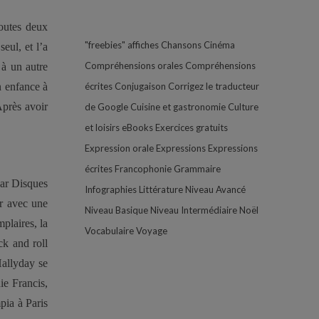
toutes deux
"freebies"
affiches
Chansons
Cinéma
eul, et l’a
Compréhensions orales
Compréhensions
 à un autre
n enfance à
écrites
Conjugaison
Corrigez le traducteur
Après avoir
de Google
Cuisine et gastronomie
Culture
et loisirs
eBooks
Exercices gratuits
Expression orale
Expressions
Expressions
écrites
Francophonie
Grammaire
 par Disques
Infographies
Littérature
Niveau Avancé
ur avec une
Niveau Basique
Niveau Intermédiaire
Noël
plaires, la
Vocabulaire
Voyage
ck and roll
allyday se
ie Francis,
pia à Paris