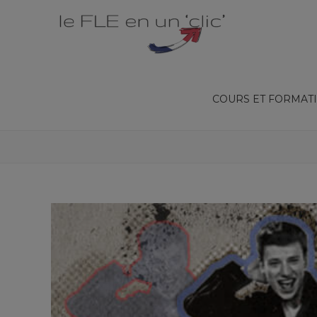
COURS ET FORMAT
CORRIGEZ LE TRADUCTEUR DE GOOG
HALLYDAY