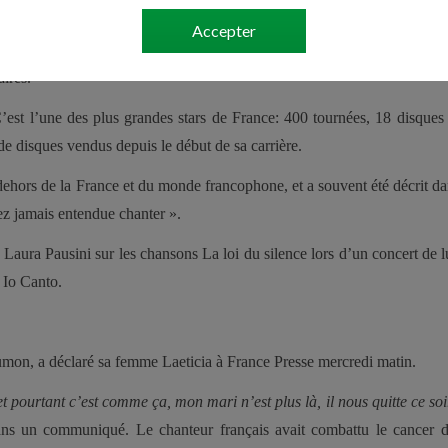
iciens de session. Ces albums étaient Jeune Homme, Rivière … Ouvre
Accepter
a compté sur la collaboration de Peter Frampton et the Small Faces. E
ires.
’est l’une des plus grandes stars de France: 400 tournées, 18 disques 
de disques vendus depuis le début de sa carrière.
hors de la France et du monde francophone, et a souvent été décrit da
z jamais entendue chanter ».
e Laura Pausini sur les chansons La loi du silence lors d’un concert de 
 Io Canto.
umon, a déclaré sa femme Laeticia à France Presse mercredi matin.
 et pourtant c’est comme ça, mon mari n’est plus là, il nous quitte ce so
 dans un communiqué. Le chanteur français avait combattu le cancer