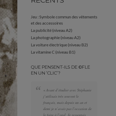
RÉCENTS
Jeu : Symbole commun des vêtements
et des accessoires
La publicité (niveau A2)
La photographie (niveau A2)
La voiture électrique (niveau B2)
La vitamine C (niveau B1)
QUE PENSENT-ILS DE ©FLE
EN UN ‘CLIC’?
« Avant d’étudier avec Stéphanie
« 
j’utilisais très souvent le
al
français, mais depuis un an et
pl
demi je n’avais pas l’occasion de
le
le faire à l’oral. Je ressentais
de