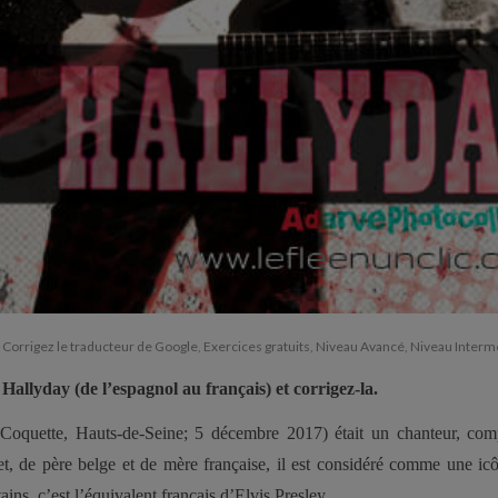
Corrigez le traducteur de Google
,
Exercices gratuits
,
Niveau Avancé
,
Niveau Interm
Hallyday (de l’espagnol au français) et corrigez-la.
Coquette, Hauts-de-Seine; 5 décembre 2017) était un chanteur, comp
t, de père belge et de mère française, il est considéré comme une ic
ins, c’est l’équivalent français d’Elvis Presley.