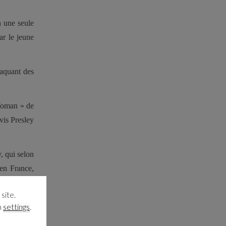
n une seule
ar le jeune
laquant des
 Woman » de
vis Presley
, qui selon
 en France,
site.
n
settings
.
et avec Big