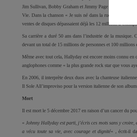
Jim Sullivan, Bobby Graham et Jimmy Page en tant que mus
Vie. Dans la chanson « Je suis né dans la rue », Hallyday 
ventes de disques dépassaient déjà les 12 millions d’exempla
Sa carrière a duré 50 ans dans l’industrie de la musique. C
devant un total de 15 millions de personnes et 100 millions 
Même avec tout cela, Hallyday est encore moins connu en de
anglophones comme « la plus grande rock star que vous aye
En 2006, il interprète deux duos avec la chanteuse italienn
Il Sole All’improviso pour la version italienne de son album
Mort
Il est mort le 5 décembre 2017 en raison d’un cancer du po
«
Johnny Hallyday est parti, j’écris ces mots sans y croire,
a vécu toute sa vie, avec courage et dignité
« , écrit-il