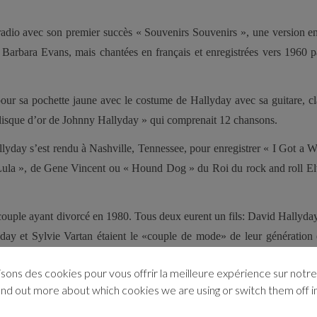
adio avec son premier succès « Souvenirs Souvenirs », une version e
Barbara Evans, mais chantées en français et enregistrées vers 1960 p
our sa pochette jaune avec le costume de Hallyday avec sa guitare, c
 disque d’or de Johnny Hallyday » qui comprenait 12 chansons.
allyday s’est rendu à Nashville, Tennessee, pour enregistrer « I Got a
ula », de Gene Vincent ou « Hound Dog » du Roi du rock and roll El
 couple ayant divorcé en 1980. Tous deux eurent un fils: David Hallyday
lyday et Sylvie Vartan étaient le «couple de mode» de leur génération
isons des cookies pour vous offrir la meilleure expérience sur notre 
ind out more about which cookies we are using or switch them off i
ms avec Mick Jones et Tommy Brown en tant que directeurs musicaux 