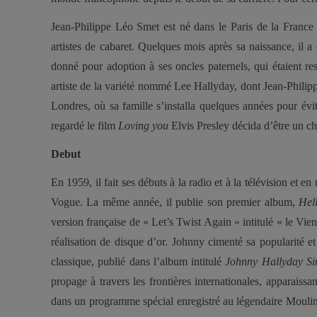
Jean-Philippe Léo Smet est né dans le Paris de la France
artistes de cabaret. Quelques mois après sa naissance, il 
donné pour adoption à ses oncles paternels, qui étaient re
artiste de la variété nommé Lee Hallyday, dont Jean-Philipp
Londres, où sa famille s’installa quelques années pour évit
regardé le film
Loving you
Elvis Presley décida d’être un c
Debut
En 1959, il fait ses débuts à la radio et à la télévision et en
Vogue. La même année, il publie son premier album,
Hel
version française de « Let’s Twist Again » intitulé « le Vien
réalisation de disque d’or. Johnny cimenté sa popularité et
classique, publié dans l’album intitulé
Johnny Hallyday Si
propage à travers les frontières internationales, apparaiss
dans un programme spécial enregistré au légendaire Moulin 