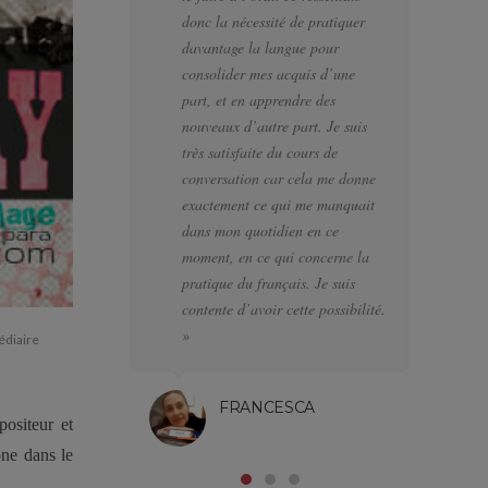
donc la nécessité de pratiquer
te
davantage la langue pour
pr
consolider mes acquis d’une
à 
part, et en apprendre des
pr
nouveaux d’autre part. Je suis
lo
très satisfaite du cours de
el
conversation car cela me donne
pe
exactement ce qui me manquait
la
dans mon quotidien en ce
na
moment, en ce qui concerne la
l’
pratique du français. Je suis
pa
contente d’avoir cette possibilité.
at
»
édiaire
FRANCESCA
ositeur et
ône dans le