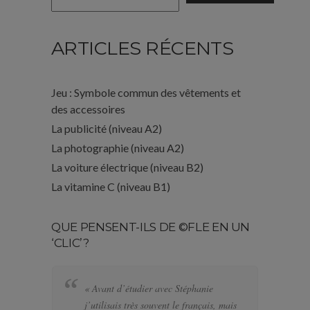
ARTICLES RÉCENTS
Jeu : Symbole commun des vêtements et
des accessoires
La publicité (niveau A2)
La photographie (niveau A2)
La voiture électrique (niveau B2)
La vitamine C (niveau B1)
QUE PENSENT-ILS DE ©FLE EN UN
‘CLIC’?
« Avant d’étudier avec Stéphanie
« 
j’utilisais très souvent le français, mais
bi