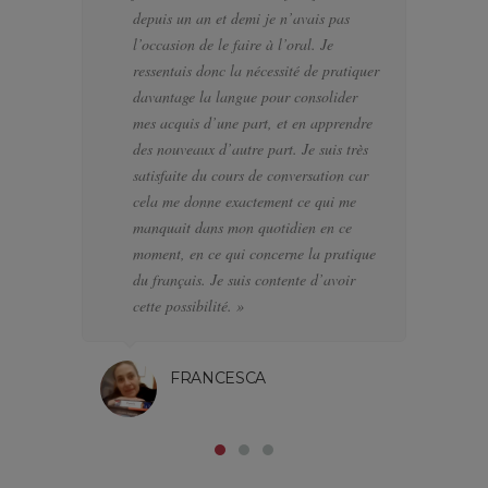
depuis un an et demi je n’avais pas
se
l’occasion de le faire à l’oral. Je
po
ressentais donc la nécessité de pratiquer
te
davantage la langue pour consolider
pa
mes acquis d’une part, et en apprendre
d’
des nouveaux d’autre part. Je suis très
a f
satisfaite du cours de conversation car
el
cela me donne exactement ce qui me
J’
manquait dans mon quotidien en ce
di
moment, en ce qui concerne la pratique
l’
du français. Je suis contente d’avoir
pa
cette possibilité. »
FRANCESCA