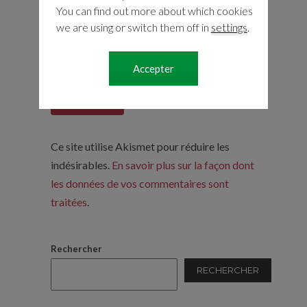
You can find out more about which cookies
we are using or switch them off in
settings
.
Enregistrer mon nom, mon e-mail et mon site
dans le navigateur pour mon prochain
Accepter
commentaire.
Ce site utilise Akismet pour réduire les
indésirables.
En savoir plus sur la façon dont
les données de vos commentaires sont
traitées
.
Rechercher
RECHERCHER