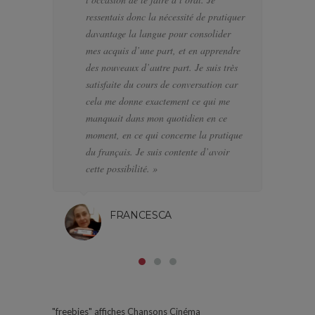
ressentais donc la nécessité de pratiquer
te
davantage la langue pour consolider
pa
mes acquis d’une part, et en apprendre
d’
des nouveaux d’autre part. Je suis très
a f
satisfaite du cours de conversation car
el
cela me donne exactement ce qui me
J’
manquait dans mon quotidien en ce
di
moment, en ce qui concerne la pratique
l’
du français. Je suis contente d’avoir
pa
cette possibilité. »
FRANCESCA
"freebies"
affiches
Chansons
Cinéma