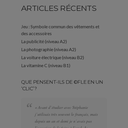
ARTICLES RÉCENTS
Jeu : Symbole commun des vêtements et
des accessoires
La publicité (niveau A2)
La photographie (niveau A2)
La voiture électrique (niveau B2)
La vitamine C (niveau B1)
QUE PENSENT-ILS DE ©FLE EN UN
‘CLIC’?
« Avant d’étudier avec Stéphanie
« 
j’utilisais très souvent le français, mais
bi
depuis un an et demi je n’avais pas
se
l’occasion de le faire à l’oral. Je
po