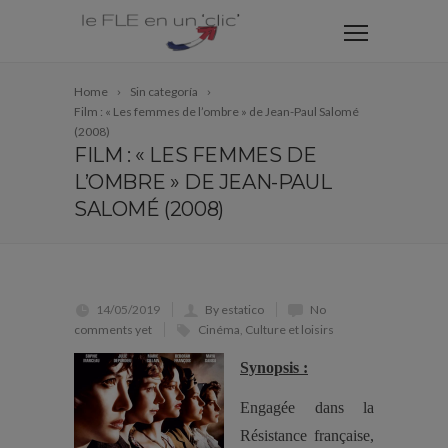
Home
Sin categoría
Film : « Les femmes de l’ombre » de Jean-Paul Salomé
(2008)
FILM : « LES FEMMES DE
L’OMBRE » DE JEAN-PAUL
SALOMÉ (2008)
14/05/2019
By estatico
No
comments yet
Cinéma
,
Culture et loisirs
Synopsis :
Engagée dans la
Résistance française,