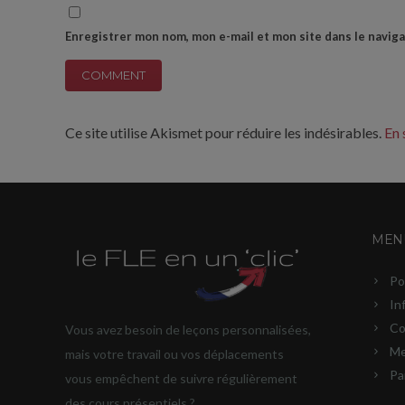
Enregistrer mon nom, mon e-mail et mon site dans le navi
Ce site utilise Akismet pour réduire les indésirables.
En 
MENU
Po
In
Co
Vous avez besoin de leçons personnalisées,
Me
mais votre travail ou vos déplacements
Pa
vous empêchent de suivre régulièrement
des cours présentiels ?