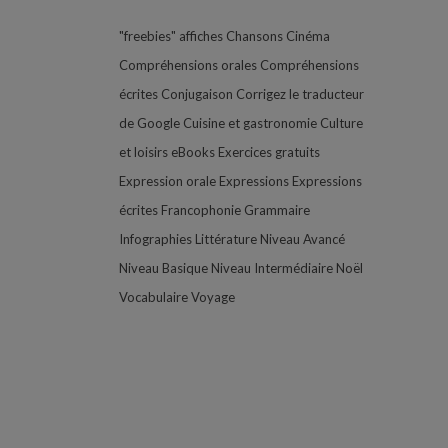
"freebies"
affiches
Chansons
Cinéma
Compréhensions orales
Compréhensions
écrites
Conjugaison
Corrigez le traducteur
de Google
Cuisine et gastronomie
Culture
et loisirs
eBooks
Exercices gratuits
Expression orale
Expressions
Expressions
écrites
Francophonie
Grammaire
Infographies
Littérature
Niveau Avancé
Niveau Basique
Niveau Intermédiaire
Noël
Vocabulaire
Voyage