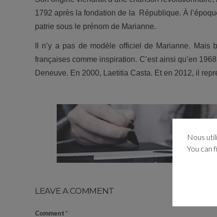
1792 après la fondation de la République. À l’époqu
patrie sous le prénom de Marianne.
Il n’y a pas de modèle officiel de Marianne. Mais b
françaises comme inspiration. C’est ainsi qu’en 1968,
Deneuve. En 2000, Laetitia Casta. Et en 2012, il rep
Nous util
You can f
LEAVE A COMMENT
Comment
*