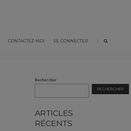
|
CONTACTEZ-MOI
SE CONNECTER
Home
Sin categoría
La Marianne
Rechercher
RECHERCHER
ARTICLES
RÉCENTS