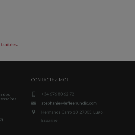
 traitées
.
CONTACTEZ-MOI
+34 676 80 62 72
n des
cessoires
stephanie@lefleenunclic.com
Hermanos Carro 10, 27003, Lugo,
2)
Espagne