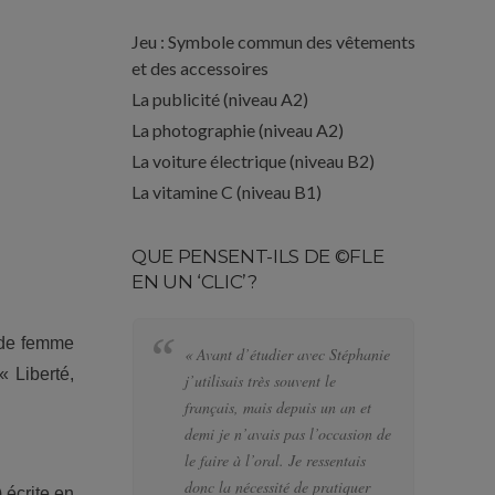
Jeu : Symbole commun des vêtements
et des accessoires
La publicité (niveau A2)
La photographie (niveau A2)
La voiture électrique (niveau B2)
La vitamine C (niveau B1)
QUE PENSENT-ILS DE ©FLE
EN UN ‘CLIC’?
e de femme
« Avant d’étudier avec Stéphanie
« 
 Liberté,
j’utilisais très souvent le
al
français, mais depuis un an et
pl
demi je n’avais pas l’occasion de
le
le faire à l’oral. Je ressentais
de
donc la nécessité de pratiquer
te
) écrite en