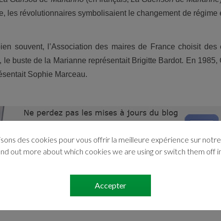
e, les révolutionnaires symbolisaient le changement de régime 
ien souvent, l’Association des maires de France choisit des 
 le buste de la Marianne représentait Brigitte Bardot. En 1985,
résentait Sophie Marceau.
isons des cookies pour vous offrir la meilleure expérience sur notre 
ind out more about which cookies we are using or switch them off i
Accepter