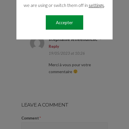
Bonjour, merci beaucoup pour
we are using or switch them off in
settings
.
l’exercice, c’est génial, bon travail
Accepter
stephanie lefleenunclic
-
Reply
19/05/2023 at 10:26
Merci à vous pour votre
commentaire
LEAVE A COMMENT
Comment
*