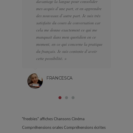
davantage la langue pour consolider
pa
mes acquis d’une part, et en apprendre
d’
des nouveaux d’autre part. Je suis très
a f
satisfaite du cours de conversation car
el
cela me donne exactement ce qui me
J’
manquait dans mon quotidien en ce
di
moment, en ce qui concerne la pratique
l’
du français. Je suis contente d’avoir
pa
cette possibilité. »
FRANCESCA
"freebies"
affiches
Chansons
Cinéma
Compréhensions orales
Compréhensions écrites