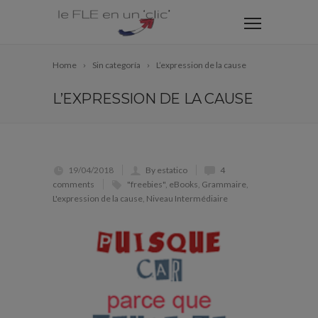
Home
Sin categoría
L’expression de la cause
L’EXPRESSION DE LA CAUSE
19/04/2018
By estatico
4
comments
"freebies"
,
eBooks
,
Grammaire
,
L'expression de la cause
,
Niveau Intermédiaire