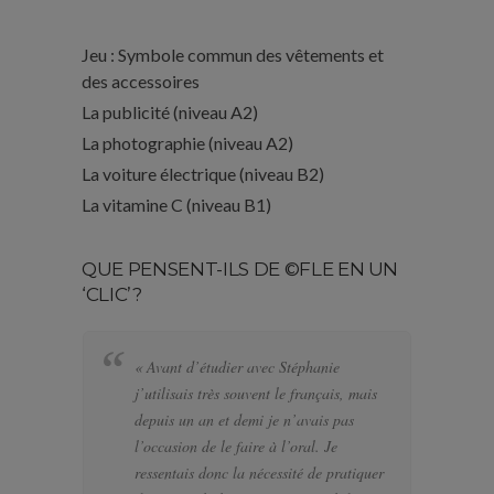
Jeu : Symbole commun des vêtements et
des accessoires
La publicité (niveau A2)
La photographie (niveau A2)
La voiture électrique (niveau B2)
La vitamine C (niveau B1)
QUE PENSENT-ILS DE ©FLE EN UN
‘CLIC’?
« Avant d’étudier avec Stéphanie
« 
j’utilisais très souvent le français, mais
bi
depuis un an et demi je n’avais pas
se
l’occasion de le faire à l’oral. Je
po
ressentais donc la nécessité de pratiquer
te