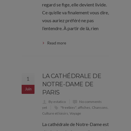
regard se fige, elle devient livide.
Ce qu’elle va finalement vous dire,
vous auriez préféré ne pas
l’entendre. À partir de là, rien
Read more
LA CATHÉDRALE DE
1
NOTRE-DAME DE
Juin
PARIS
By estatico
No comments
yet
"freebies"
,
affiches
,
Chansons
,
Culture et loisirs
,
Voyage
La cathédrale de Notre-Dame est