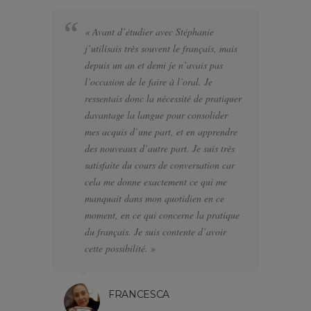
« Avant d’étudier avec Stéphanie
« 
j’utilisais très souvent le français, mais
bi
depuis un an et demi je n’avais pas
se
l’occasion de le faire à l’oral. Je
po
ressentais donc la nécessité de pratiquer
te
davantage la langue pour consolider
pa
mes acquis d’une part, et en apprendre
d’
des nouveaux d’autre part. Je suis très
a f
satisfaite du cours de conversation car
el
cela me donne exactement ce qui me
J’
manquait dans mon quotidien en ce
di
moment, en ce qui concerne la pratique
l’
du français. Je suis contente d’avoir
pa
cette possibilité. »
FRANCESCA