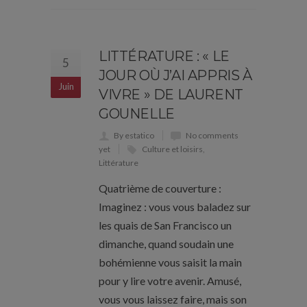
LITTÉRATURE : « LE
5
JOUR OÙ J’AI APPRIS À
Juin
VIVRE » DE LAURENT
GOUNELLE
By estatico
No comments
yet
Culture et loisirs
,
Littérature
Quatrième de couverture :
Imaginez : vous vous baladez sur
les quais de San Francisco un
dimanche, quand soudain une
bohémienne vous saisit la main
pour y lire votre avenir. Amusé,
vous vous laissez faire, mais son