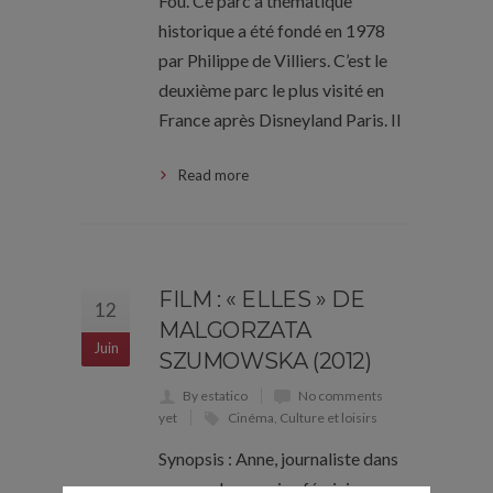
Fou. Ce parc à thématique
historique a été fondé en 1978
par Philippe de Villiers. C’est le
deuxième parc le plus visité en
France après Disneyland Paris. Il
Read more
FILM : « ELLES » DE
12
MALGORZATA
Juin
SZUMOWSKA (2012)
By estatico
No comments
yet
Cinéma
,
Culture et loisirs
Synopsis : Anne, journaliste dans
un grand magazine féminin