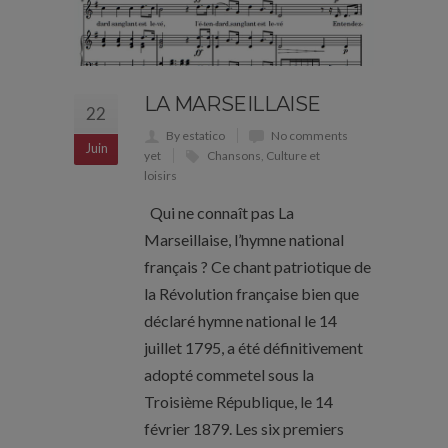
LA MARSEILLAISE
22
By estatico
No comments
Juin
yet
Chansons
,
Culture et
loisirs
Qui ne connaît pas La
Marseillaise, l’hymne national
français ? Ce chant patriotique de
la Révolution française bien que
déclaré hymne national le 14
juillet 1795, a été définitivement
adopté commetel sous la
Troisième République, le 14
février 1879. Les six premiers