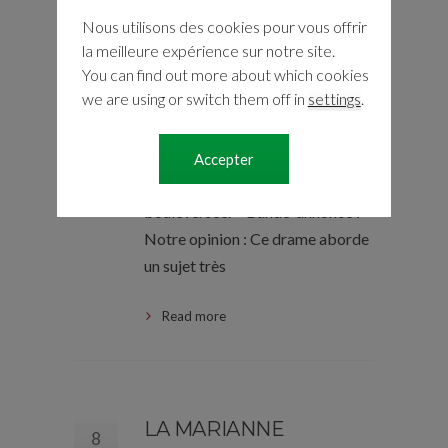
enquête sur la prostitution
Nous utilisons des cookies pour vous offrir
estudiantine. Alicja et Charlotte,
la meilleure expérience sur notre site.
You can find out more about which cookies
étudiantes à Paris, se confient à
we are using or switch them off in
settings
.
elle sans tabou ni pudeur. Ces
confessions vont trouver chez
Anne un écho inattendu. Et c’est
Accepter
toute sa vie qui va en être
bouleversée. Bande-annonce :
Notre opinion : Ce drame aborde
un sujet très
Read more
LA MARIANNE
8